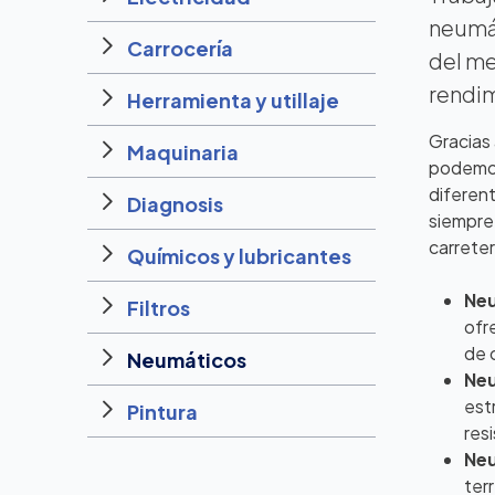
neumát
Carrocería
del me
rendim
Herramienta y utillaje
Gracias 
Maquinaria
podemos
diferen
Diagnosis
siempre 
carreter
Químicos y lubricantes
Neu
Filtros
ofr
de 
Neumáticos
Neu
est
Pintura
res
Neu
ter