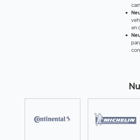
car
Neu
veh
en 
Neu
par
con
Nu