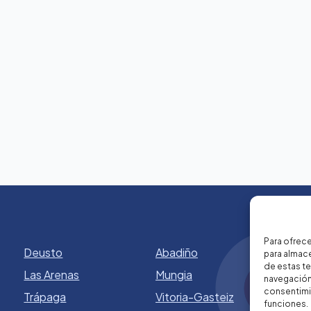
Para ofrece
Deusto
Abadiño
para almace
de estas t
Las Arenas
Mungia
navegación 
consentimie
Trápaga
Vitoria-Gasteiz
funciones.