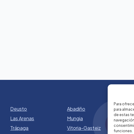
Para ofrece
Deusto
Abadiño
para almace
de estas t
Las Arenas
Mungia
navegación 
consentimie
Trápaga
Vitoria-Gasteiz
funciones.